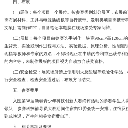
四、布展
(一)展位：每个项目一个展位。按参赛类别划分展区，布展
需布展材料、工具与电源插线板等自行携带。发明类项目需携带科
文项目需制作PPT，自备笔记本电脑在现场接受专家问辩。
(二)展板：每个项目由参赛选手制作一块宽90cm×高120
生背景、实验或制作过程与方法、实验数据、原理分析、性能测试
现指导教师和专家的姓名，不得出现正在申请的专利或已获专利
的内容等，未制作展板的项目视为自动放弃获奖资格。
(三)安全检查：展览场所禁止使用明火及酸碱等危险化学品
行安全检查，检查安全通过后，布展方可结束。
五、参赛费用
入围第38届新疆青少年科技创新大赛终评活动的参赛学生大
领队、参赛科技辅导员大赛期间住宿由组委会统一安排，住宿及
到或晚退，产生的相关食宿费自理。
六、相关事项及要求