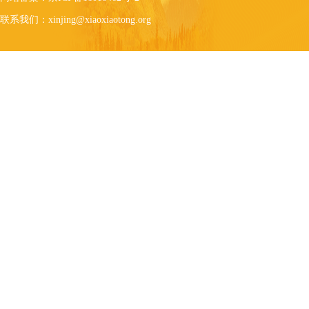
联系我们：xinjing@xiaoxiaotong.org