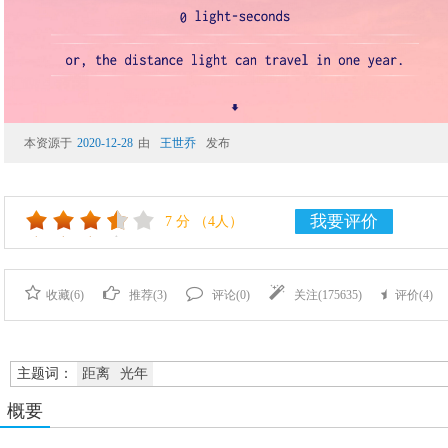
本资源于
2020-12-28
由
王世乔
发布
我要评价
7
分
（4人）
收藏(
6
)
推荐(
3
)
评论(
0
)
关注(
175635
)
评价(
4
)
主题词：
距离
光年
概要