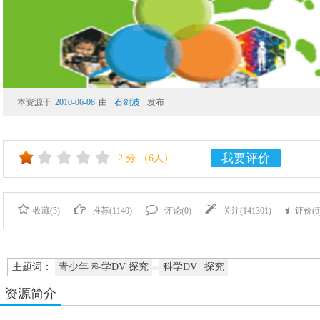
本资源于
2010-06-08
由
石剑波
发布
我要评价
2
分
（6人）
收藏(
5
)
推荐(
1140
)
评论(
0
)
关注(
141301
)
评价(
6
主题词：
青少年 科学DV 探究
科学DV
探究
资源简介