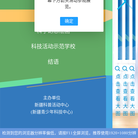
科技创新成果
幕下方箭头滑动参观展
览。
科技实践活动
确定
科学幻想绘画
科技活动示范学校
结语
点
点
点
击
击
击
查
查
查
主办单位
看
看
看
新疆科普活动中心
大
大
大
(新疆青少年科技中心)
图
图
图
检测到您的浏览器分辨率偏低，请按F11全屏浏览，推荐使用1920×1080分辨