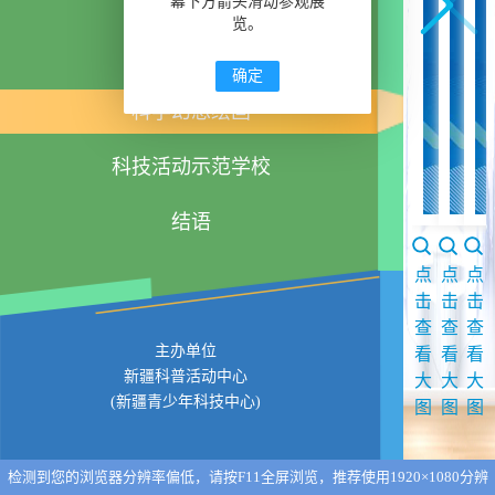
科技创新成果
幕下方箭头滑动参观展
览。
科技实践活动
确定
科学幻想绘画
科技活动示范学校
结语
点
点
点
击
击
击
查
查
查
主办单位
看
看
看
新疆科普活动中心
大
大
大
(新疆青少年科技中心)
图
图
图
检测到您的浏览器分辨率偏低，请按F11全屏浏览，推荐使用1920×1080分辨