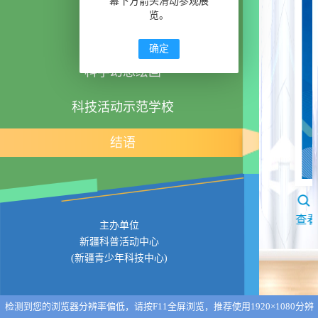
科技创新成果
幕下方箭头滑动参观展
览。
科技实践活动
确定
科学幻想绘画
科技活动示范学校
结语
查
主办单位
新疆科普活动中心
(新疆青少年科技中心)
检测到您的浏览器分辨率偏低，请按F11全屏浏览，推荐使用1920×1080分辨